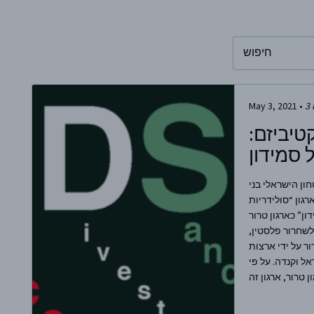
To search this 
May 3, 2021
•
3
טיביזם:
סמידון
2, שר הביטחון הישראלי בני
גון “סולידריות
ן” כארגון טרור
שחרור פלסטין,
ר על ידי ארצות
אל וקנדה. על פי