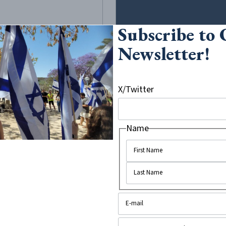
Subscribe to
Newsletter!
X/Twitter
21
•
3
minute read
יום הפ
Name
אוניברסיטת
אוהיו מובי
שקרים ומידע
 Chriss/Wikimedia Commons
במהלך אירוע סטודנטים לצ
באוניברסיטת מד
באוקטובר, עובדות הפכו ללא רלו