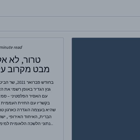
site, enter a search term
minute read
טרור, לא אק
מבט מקרוב על 
בחודש פברואר 021
גנץ הגדיר באופן רשמי את האר
עם האסיר הפלסטיני – סמידו
בקשריו עם החזית העממית ל
שהיא בעצמה הוגדרה כארגון טרו
הברית, האיחוד האירופי , ישר
נתוני הלשכה הלאומית למימון טרור, ארגון זה...