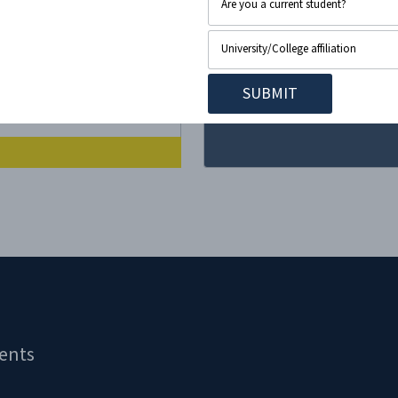
הסטודנטים שנכחו הפכו לנפגעי
הזעם, תמרון פסיכולוגי כ
ההיסטוריה כדי לגייס המוני אנש
הסבר. האירוע היה תגובה
ents