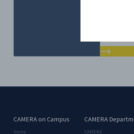
ם של פוליטיקת
מו שנראה לאורך
ים לכעס ללא כל
 להודעה של זום
בסוף...
CAMERA on Campus
CAMERA Departm
Home
CAMERA