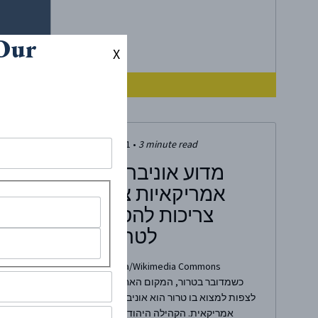
 Our
X
January 3, 2021
•
3
minute read
מדוע אוניברסיטאות
אמריקאיות ציבוריות
צריכות להסס לתת
לטרור במה
Photo: Rehgina/Wikimedia Commons
כשמדובר בטרור, המקום האחרון שאתה יכול
לצפות למצוא בו טרור הוא אוניברסיטה ציבורית
אמריקאית. הקהילה היהודית האמריקאית