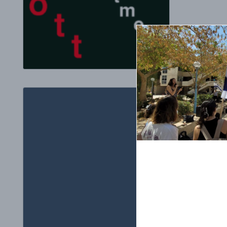
January 17, 20
עולה של
 מדינת
ל לכעס,
 מוטעה
Photo: Robert
דק בפלסטין (SJP)
ינת אוהיו (OSU) ב 27
ונטיות. ועשרות