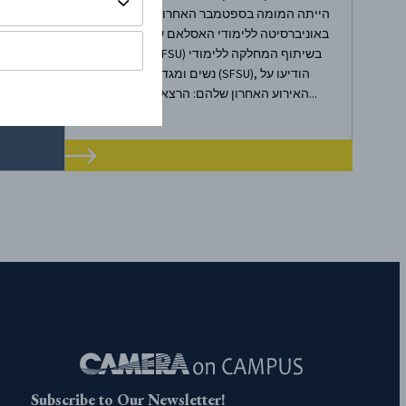
הייתה המומה בספטמבר האחרון, כאשר תוכנית
באוניברסיטה ללימודי האסלאם של אוניברסיטת
סן פרנסיסקו (SFSU) בשיתוף המחלקה ללימודי
נשים ומגדר באוניברסיטה (SFSU), הודיעו על
האירוע האחרון שלהם: הרצאה (בזום) עם מי...
Subscribe to Our Newsletter!