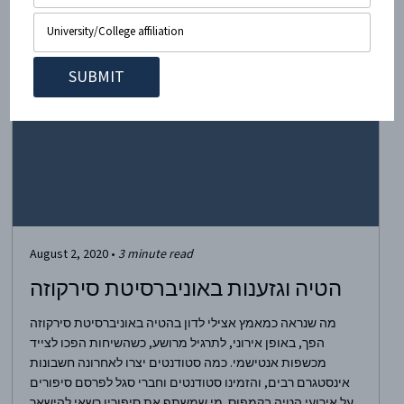
Related articles
August 2, 2020
•
3
minute read
הטיה וגזענות באוניברסיטת סירקוזה
מה שנראה כמאמץ אצילי לדון בהטיה באוניברסיטת סירקוזה
הפך, באופן אירוני, לתרגיל מרושע, כשהשיחות הפכו לצייד
מכשפות אנטישמי. כמה סטודנטים יצרו לאחרונה חשבונות
אינסטגרם רבים, והזמינו סטודנטים וחברי סגל לפרסם סיפורים
על אירועי הטיה בקמפוס. מי שמשתף את סיפוריו רשאי להישאר