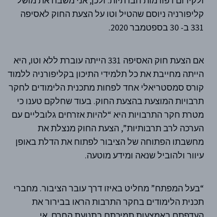
ולקידום רפורמות חברתיות. ולכן, אני משבח את מושל
קליפורניה ניוסם שהטיל וטו על הצעת החוק לאסיפה
331 ב- 30 בספטמבר 2020.
אם הצעת חוק האסיפה 331 הייתה עוברת ללא וטו, היא
הייתה מחייבת את כל תלמידי התיכון בקליפורניה ללמוד
קורס סמסטריאלי אחד לפחות מתכנית הלימודים לחקר
תרבויות המוצעת בהצעת החוק. בעוד שחלקם טענו כי
מטרת חקר התרבויות היא “להיות אזרחים גלובליים עם
הערכה לרב תרבותיות”, הצעת החוק מנצלת את
מחשבתו הפתוחה של הציבור לפתוח את הדלת באופן
עיוור ולהוביל שנאה ומידע מוטעה.
“בעל המפתח” מחליט באיזו דרך עובר הציבור. מחברי
תכנית הלימודים בחקר התרבות הראו בבירור את
העדפתם באמצעות תמיכתם בתנועת החרם, אי