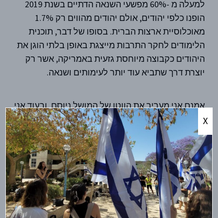
למעלה מ -60% מפשעי השנאה הדתיים בשנת 2019
הופנו כלפי יהודים, אולם יהודים מהווים רק 1.7%
מאוכלוסיית ארצות הברית. בסופו של דבר, תוכנית
הלימודים לחקר התרבות מייצגת באופן בלתי הוגן את
היהודים כקבוצה מיוחסת גזעית באמריקה, אשר רק
יוצרת דרך שתביא עוד יותר לעימותים ושנאה.
אמנם אני מעריך את הווטו של המושל ניוסם, ובעוד אני
אסיר תודה על כך שהוועדה לאיכות ההוראה נותרה
X
אובייקטיבית, אני די חושש מהעתיד של סטודנטים
יהודים שתומכים במדינה היהודית. הצעת חוק האסיפה
331 הזכירה לקהילה היהודית והפרו-ישראלית שאמנם יש
להם קול, אך הם לא אלה עם המפתחות לדלתות. עכשיו
יותר מתמיד, חשוב לאחד ולהילחם בכל צורות האפליה
ללא קשר לזהות קבוצתית, משום שלכל התרבויות מגיע
מקום ליד השולחן. אמנם אין לנו את המפתח או את