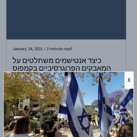
January 24, 2021
•
3
minute read
כיצד אנטישמים משתלטים על
המאבקים הפרוגרסיביים בקמפוס
X
Photo: William Stadtwald Demchick/Wikimedia Commons
השנה העולם השתנה, וקריאות גדולות לרפורמה חברתית
ופוליטית נשמעות בכל מקום. לאחר הרצח של ג’ורג’ פלויד,
הקריאות החזקות ביותר היו לשוויון לקהילה השחורה, מה
שגרם לקבוצות רבות אחרות להצטרף למאבק. למרבה הצער,
חלקן ניסו לגנוב את המומנטום הזה לקידום סדר היום שלהן.
קבוצות אנטי-ציוניות ניסו...