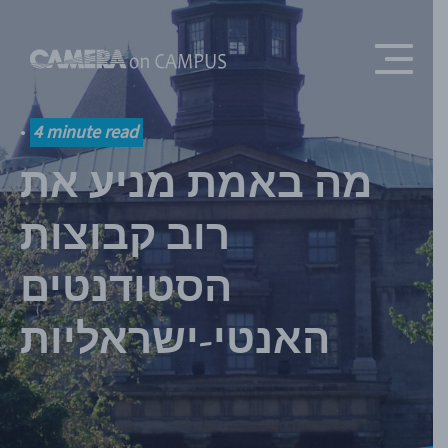
Skip to content
•
4
minute read
מה באמת מניע את
רוב קבוצות
הסטודנטים
האנטי-ישראליות