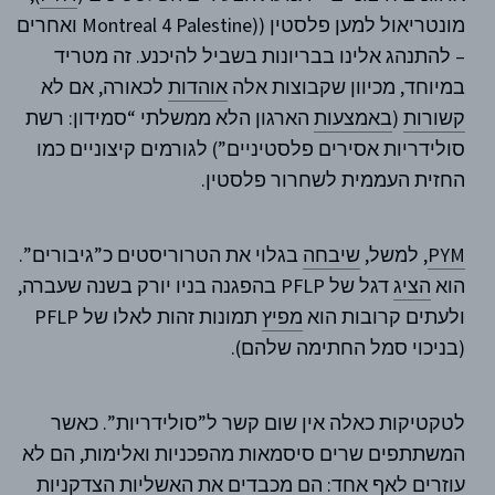
מונטריאול למען פלסטין ((Montreal 4 Palestine ואחרים
– להתנהג אלינו בבריונות בשביל להיכנע. זה מטריד
במיוחד, מכיוון שקבוצות אלה
אוהדות
לכאורה, אם לא
קשורות
(
באמצעות
הארגון הלא ממשלתי “סמידון: רשת
סולידריות אסירים פלסטיניים”) לגורמים קיצוניים כמו
החזית העממית לשחרור פלסטין.
PYM
, למשל,
שיבחה
בגלוי את הטרוריסטים כ”גיבורים”.
הוא
הציג
דגל של PFLP בהפגנה בניו יורק בשנה שעברה,
ולעתים קרובות הוא
מפיץ
תמונות זהות לאלו של PFLP
(בניכוי סמל החתימה שלהם).
לטקטיקות כאלה אין שום קשר ל”סולידריות”. כאשר
המשתתפים שרים סיסמאות מהפכניות ואלימות, הם לא
עוזרים לאף אחד: הם מכבדים את האשליות הצדקניות