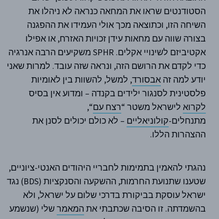
הסטודנטים שראו את המחאה כנראה לא ניהלו את
השיחה הזו, וכתוצאה מכך אולי העמידו את ההפגנה
בצורה שווה עם מחאות עידן זכויות האזרח, או אפילו
אקטיביזם לשינויי אקלים. SPHR משקיעים הרבה אנרגיה
כדי לקדם את הרושם הזה, ונראה שזה עובד. למרות שאני
יודע למה זה
אבסורד
, למשל, להשוות בין לאומיות
פלסטינית לסנגור ילידים בקנדה – ומדוע אין בסיס
לקרוא
לישראל משטר “
רצח עם
“,
מתנחלים-
קולוניאליים
– לא כולם יכולים לסנן את
ההצהרות הללו.
נהגתי להאמין בתמימות לחבריי היהודים האנטי-ציוניים,
שטענו שתנועת החרמות, ההשקעה והסנקציות (BDS) נגד
ישראל עוסקת בביקורת בדרכי שלום על ישראל, ולא
בהשמדתה. זו הסיבה שכתבתי את
המאמר
שלי (שנשמע