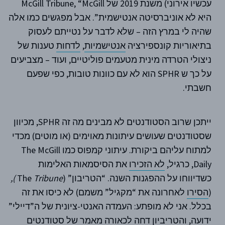
עכשיו אירוני) משנת 2019 של McGill Tribune, “McGill
היא לא אוניברסיטה אנטישמית”. אבל מפגשים כמו אלה
שהיה לי במרץ הזה – שלא לדבר על נטייתם לעסוק
בתיאוריות קונספירציה
אנטישמיות
,
לדחות
טענות של
ניצולי הטרדה מינית מטעמים פוליטיים, ועוד – מצביעים
על כך ש SPHR הוא לא עם כוונות טובות, כפי שפעם
חשבתי.
ייתכן שרוב הסטודנטים לא מבינים מה זה SPHR, מכיוון
שסטודנטים שעושים עיתונות מאוימים (או מוטים) מכדי
למתוח עליהם ביקורת. עיתוני קמפוס כמו The McGill
Daily, כרגיל,
לא הזכירו
את הסיסמאות האלימות
כשדיווחו על ההפגנות השנה. “הטריבון” (The
Tribune
),
(
הסירו
לאחרונה את “מקגיל” משמם) לא כיסו את זה
בכלל. אני לא מופתע: העמדה האנטי-ציונית של ה”דיילי”
ידועה, והטריביון
דחה
לכאורה מאמר של סטודנטים