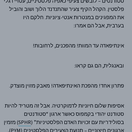
סטודנטים – לובשים צעיפי כאפיה פלסטיניים, עטויי דגלי
פלסטין. הקהל הקיף צעיר שהתנדנד הלוך ושוב והוביל
את המפגינים במנטרות אנטי-ציוניות. חלקם היו
בערבית, אבל הם אמרו:
אינתיפאדה עד המוות! מהפכנים, לרחובות!
ובאנגלית, הם גם קראו:
פתרון אחד! מהפכת האינתיפאדה! מאבק מזוין מוצדק.
אסיפות שלום חיוניות לדמוקרטיה. אבל זה מטריד להיות
סטודנט יהודי בקמפוס כאשר ארגון “סטודנטים
בסולידריות עם זכויות האדם הפלסטיניות” (
SPHR
) מזמין
ארגונים חיצוניים – תנועת הצעירים הפלסטינים (
PYM
),