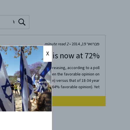
 a search term
פברואר 19, 2014
•
2
minute read
X
port for Israel is now at 72%
ed States has been steadily increasing, according to a poll
 a significant difference between the favorable opinion on
nd older (81% favorable opinion) versus that of 18-34 year
old Americans (64% favorable opinion). Yet...